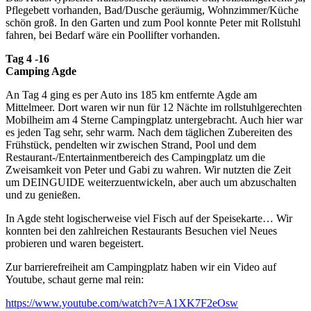
Pflegebett vorhanden, Bad/Dusche geräumig, Wohnzimmer/Küche
schön groß. In den Garten und zum Pool konnte Peter mit Rollstuhl
fahren, bei Bedarf wäre ein Poollifter vorhanden.
Tag 4 -16
Camping Agde
An Tag 4 ging es per Auto ins 185 km entfernte Agde am
Mittelmeer. Dort waren wir nun für 12 Nächte im rollstuhlgerechten
Mobilheim am 4 Sterne Campingplatz untergebracht. Auch hier war
es jeden Tag sehr, sehr warm. Nach dem täglichen Zubereiten des
Frühstück, pendelten wir zwischen Strand, Pool und dem
Restaurant-/Entertainmentbereich des Campingplatz um die
Zweisamkeit von Peter und Gabi zu wahren. Wir nutzten die Zeit
um DEINGUIDE weiterzuentwickeln, aber auch um abzuschalten
und zu genießen.
In Agde steht logischerweise viel Fisch auf der Speisekarte… Wir
konnten bei den zahlreichen Restaurants Besuchen viel Neues
probieren und waren begeistert.
Zur barrierefreiheit am Campingplatz haben wir ein Video auf
Youtube, schaut gerne mal rein:
https://www.youtube.com/watch?v=A1XK7F2eOsw