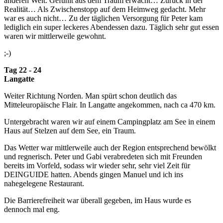
anderen Welt. Gefühlt aus dem Traum erwacht… Zurück in der
Realität… Als Zwischenstopp auf dem Heimweg gedacht. Mehr
war es auch nicht… Zu der täglichen Versorgung für Peter kam
lediglich ein super leckeres Abendessen dazu. Täglich sehr gut essen
waren wir mittlerweile gewohnt.
;-)
Tag 22 - 24
Langatte
Weiter Richtung Norden. Man spürt schon deutlich das
Mitteleuropäische Flair. In Langatte angekommen, nach ca 470 km.
Untergebracht waren wir auf einem Campingplatz am See in einem
Haus auf Stelzen auf dem See, ein Traum.
Das Wetter war mittlerweile auch der Region entsprechend bewölkt
und regnerisch. Peter und Gabi verabredeten sich mit Freunden
bereits im Vorfeld, sodass wir wieder sehr, sehr viel Zeit für
DEINGUIDE hatten. Abends gingen Manuel und ich ins
nahegelegene Restaurant.
Die Barrierefreiheit war überall gegeben, im Haus wurde es
dennoch mal eng.